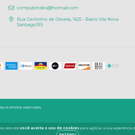
compubrindes@hotmail.com
Rua Gerônimo de Oliveira, 1625 - Bairro Vila Nova
Santiago/RS
os direitos reservados.
or este site
você aceita o uso de cookies
para agilizar a sua experiência
ENTENDI