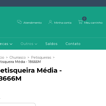
0
Atendimento
Minha conta
Meu carrinho
necas
Outros
Saldos
Contato
cio
>
Churrasco
>
Petisqueiras
>
tisqueira Média - 18666M
etisqueira Média -
8666M
r