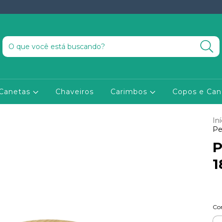
Canetas
Chaveiros
Carimbos
Copos e Ca
Iní
Pe
P
1
Co