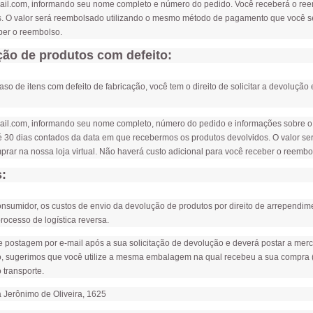
il.com
, informando seu nome completo e número do pedido. Você receberá o ree
. O valor será reembolsado utilizando o mesmo método de pagamento que você sel
ber o reembolso.
ção de produtos com defeito:
aso de itens com defeito de fabricação, você tem o direito de solicitar a devolução
il.com
, informando seu nome completo, número do pedido e informações sobre o d
é 30 dias contados da data em que recebermos os produtos devolvidos. O valor 
ar na nossa loja virtual. Não haverá custo adicional para você receber o reembo
:
nsumidor, os custos de envio da devolução de produtos por direito de arrependime
rocesso de logística reversa.
 postagem por e-mail após a sua solicitação de devolução e deverá postar a me
o, sugerimos que você utilize a mesma embalagem na qual recebeu a sua compra (
transporte.
 Jerônimo de Oliveira, 1625