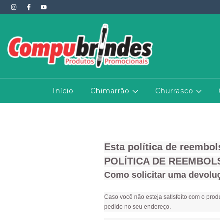
Início
Chimarrão
Churrasco
Esta política de reembols
POLÍTICA DE REEMBOL
Como solicitar uma devolu
Caso você não esteja satisfeito com o prod
pedido no seu endereço.