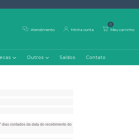
0
Atendimento
Minha conta
Meu carrinho
necas
Outros
Saldos
Contato
 7 dias contados da data do recebimento do