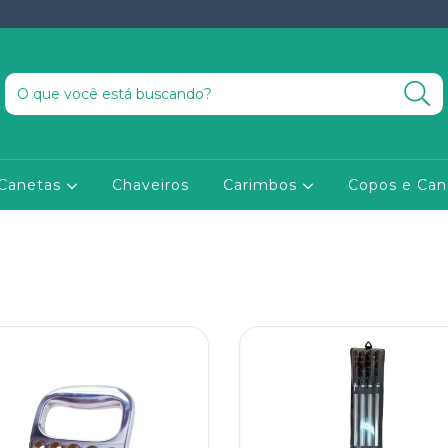
Canetas
Chaveiros
Carimbos
Copos e Ca