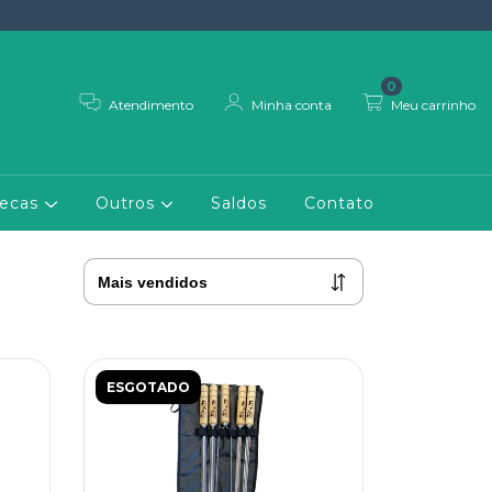
0
Atendimento
Minha conta
Meu carrinho
necas
Outros
Saldos
Contato
ESGOTADO