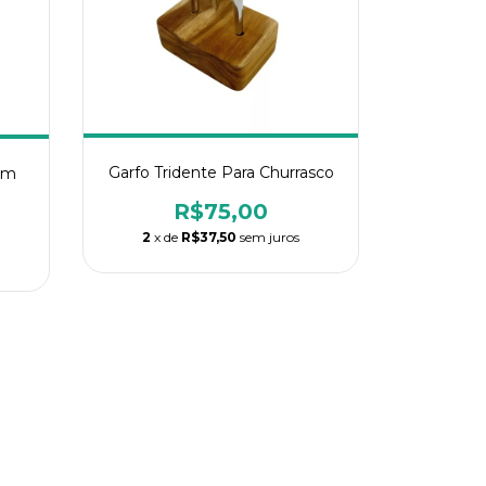
Garfo Tridente Para Churrasco
om
R$75,00
2
x de
R$37,50
sem juros