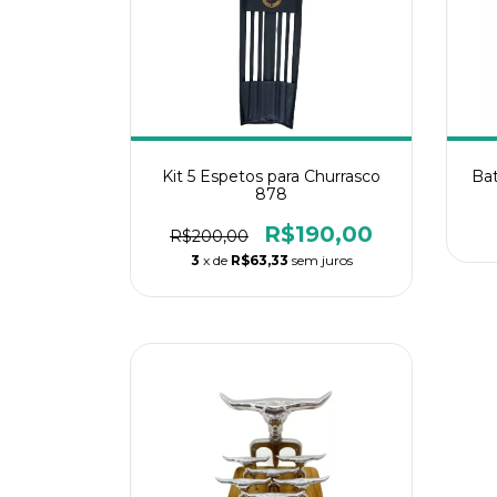
Kit 5 Espetos para Churrasco
Bat
878
R$190,00
R$200,00
3
x de
R$63,33
sem juros