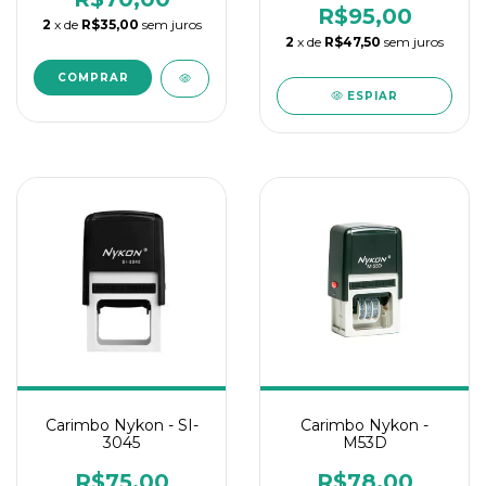
R$95,00
2
x de
R$35,00
sem juros
2
x de
R$47,50
sem juros
ESPIAR
Carimbo Nykon - SI-
Carimbo Nykon -
3045
M53D
R$75,00
R$78,00