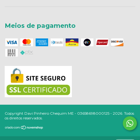
Meios de pagamento
Copyright Davi Pinheiro Chequim ME - 03658698000125 - 2026. Todos
os direitos reservados.