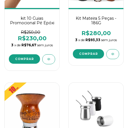
Kit Mateira 5 Peças -
kit 10 Cuias
186G
Promocional Pé Epóxi
R$280,00
R$250,00
R$230,00
3
x de
R$93,33
sem juros
3
x de
R$76,67
sem juros
COMPRAR