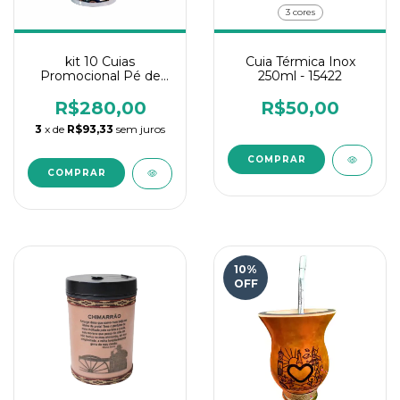
3 cores
kit 10 Cuias
Cuia Térmica Inox
Promocional Pé de
250ml - 15422
Metal
R$280,00
R$50,00
3
x de
R$93,33
sem juros
COMPRAR
10
%
OFF