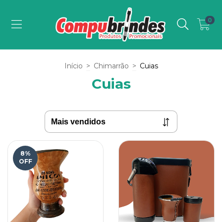
0
Início
>
Chimarrão
>
Cuias
Cuias
8
%
OFF